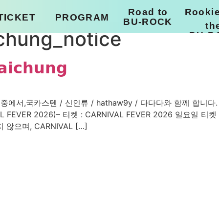
Road to
Rooki
TICKET
PROGRAM
BU-ROCK
th
ichung_notice
BU-R
KOR
SHUTTLE BUS
𝗶𝗰𝗵𝘂𝗻𝗴
ENG
KAKAO T
SHUTTLE BUS
k.ride
PLAYLIST
에서,국카스텐 / 신인류 / hathaw9y / 다다다와 함께 합니다. ■ Roa
CARNIVAL FEVER 2026)– 티켓 : CARNIVAL FEVER 2026
지 않으며, CARNIVAL […]